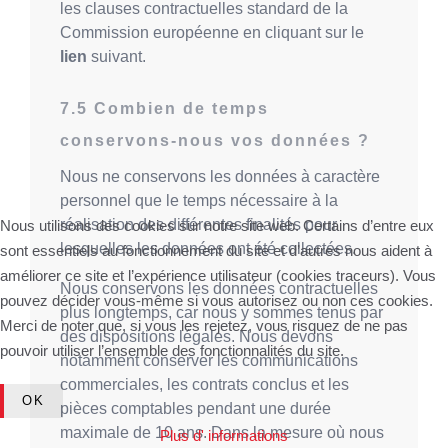
les clauses contractuelles standard de la
Commission européenne en cliquant sur le
lien
suivant.
Combien de temps
conservons-nous vos données ?
Nous ne conservons les données à caractère
personnel que le temps nécessaire à la
réalisation des différentes finalités pour
Nous utilisons des cookies sur notre site web. Certains d’entre eux
lesquelles les données ont été collectées.
sont essentiels au fonctionnement du site et d’autres nous aident à
améliorer ce site et l’expérience utilisateur (cookies traceurs). Vous
Nous conservons les données contractuelles
pouvez décider vous-même si vous autorisez ou non ces cookies.
plus longtemps, car nous y sommes tenus par
Merci de noter que, si vous les rejetez, vous risquez de ne pas
des dispositions légales. Nous devons
pouvoir utiliser l’ensemble des fonctionnalités du site.
notamment conserver les communications
commerciales, les contrats conclus et les
OK
pièces comptables pendant une durée
maximale de 10 ans. Dans la mesure où nous
Plus d' informations