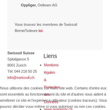
Oppliger
,
Oelteam AG
Vous trouvez les membres de Swissoil
Berne/Soleure
ici
.
Swissoil Suisse
Liens
Spitalgasse 5
Mentions
8001 Zurich
Tél: 044 218 50 25
légales
info@swissoil.ch
&
Protection
Nous utilisons des cookies sur notre site web. Certains d’entre eux
sont essentiels au fonctionnement du site et d’autres nous aident à
des
améliorer ce site et l’expérience utilisateur (cookies traceurs). Vous
Données
pouvez décider vous-même si vous autorisez ou non ces cookies.
www.avenergy.ch